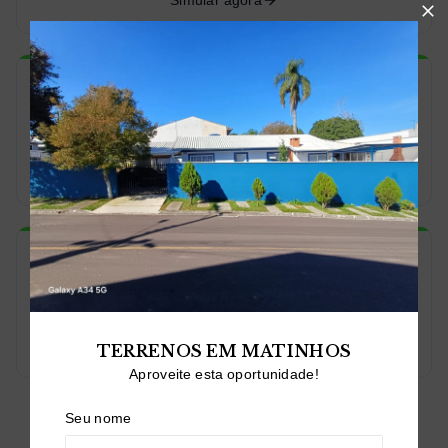
Simular agora
Simular agora
Simular agora
TERRENOS EM MATINHOS
Aproveite esta oportunidade!
Seu nome