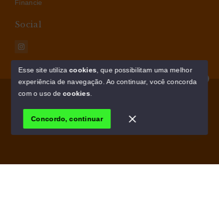
Financie
Social
Esse site utiliza
cookies
, que possibilitam uma melhor
experiência de navegação.
Ao continuar, você concorda
Olá! Estamos disponíveis para te ajudar.
© Copyright 2026 - AM IMÓVEIS - Todos os direitos
com o uso de
cookies
.
reservados
Concordo, continuar
SITE PARA IMOBILIARIA
Início
Histórico
Favoritos