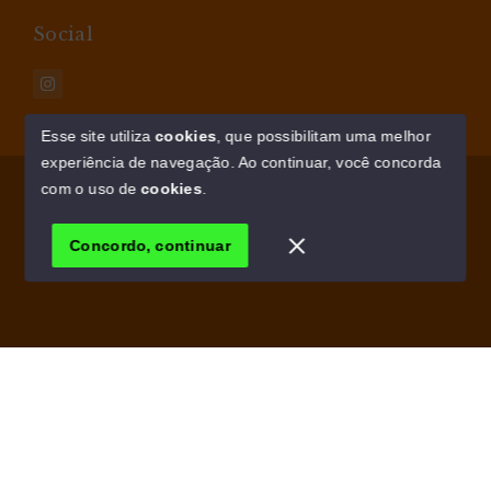
Social
Esse site utiliza
cookies
, que possibilitam uma melhor
experiência de navegação.
Ao continuar, você concorda
© Copyright 2026 - AM IMÓVEIS - Todos os direitos
com o uso de
cookies
.
reservados
Concordo, continuar
SITE PARA IMOBILIARIA
Início
Histórico
Favoritos