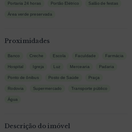
Portaria 24 horas
Portão Elétrico
Salão de festas
Área verde preservada
Proximidades
Banco
Creche
Escola
Faculdade
Farmácia
Hospital
Igreja
Luz
Mercearia
Padaria
Ponto de ônibus
Posto de Saúde
Praça
Rodovia
Supermercado
Transporte público
Água
Descrição do imóvel