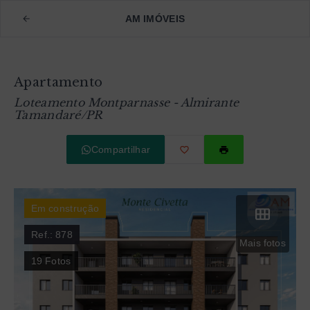
AM IMÓVEIS
Apartamento
Loteamento Montparnasse - Almirante
Tamandaré/PR
Compartilhar
Em construção
Ref.:
878
Mais fotos
19
Fotos