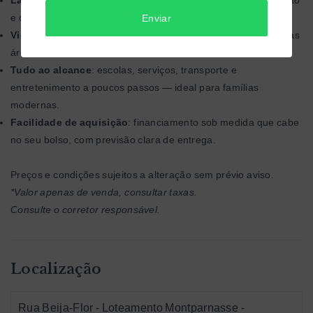
e confraternização — tudo à sua disposição.
Enviar
Vida com aconchego
: o charme de uma lareira (fireplace) nas
áreas comuns cria um ambiente acolhedor e sofisticado.
Tudo ao alcance
: escolas, serviços, transporte e
entretenimento a poucos passos — ideal para famílias
modernas.
Facilidade de aquisição
: financiamento sob medida que cabe
no seu bolso, com previsão clara de entrega.
Preços e condições sujeitos a alteração sem prévio aviso.
*Valor apenas de venda, consultar taxas.
Consulte o corretor responsável.
Localização
Rua Beija-Flor - Loteamento Montparnasse -