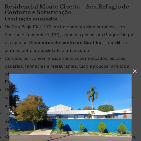
Residencial Monte Civetta – Seu Refúgio de
Conforto e Sofisticação
Localização estratégica
Na Rua Beija-Flor, 170, no Loteamento Montparnasse, em
Almirante Tamandaré (PR), a poucos passos do Parque Tingui
e a apenas
10 minutos do centro de Curitiba
— equilibrio
perfeito entre tranquilidade e urbanidade.
Cercado por conveniências como supermercados, escolas,
padarias, farmácias e restaurantes, tudo a poucos minutos a
pé.
Projeto único e elegante
Um prédio de
4 pavimentos
com
18 apartamentos
, com
opções de plantas para todos os estilos de vida — de
55,23 m²
a 111,09 m²
.
Tipologias variadas: 2 quartos simples ou com suíte, e duplex
de 3 quartos com suíte — todos com sacada e algumas com
churrasqueira.
Vagas de garagem: 1 vaga para unidades padrão, 2 vagas para