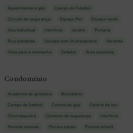
Aquecimento a gás
Campo de Futebol
Circuito de segurança
Espaço Pet
Espaço verde
Gás individual
Interfone
Jardim
Portaria
Rua asfaltada
Sacada com churrasqueira
Varanda
Vista para a montanha
Zelador
Área esportiva
Condomínio
Academia de ginástica
Bicicletário
Campo de futebol
Central de gás
Central de lixo
Churrasqueira
Câmeras de segurança
Interfone
Permite animais
Piscina adulto
Piscina infantil