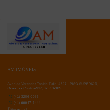
AM IMÓVEIS
Avenida Vereador Toaldo Túlio, 4327 - PISO SUPERIOR,
Orleans - Curitiba/PR, 82310-385
(41) 3206-0086
(41) 99947-1444
Ver e-mail