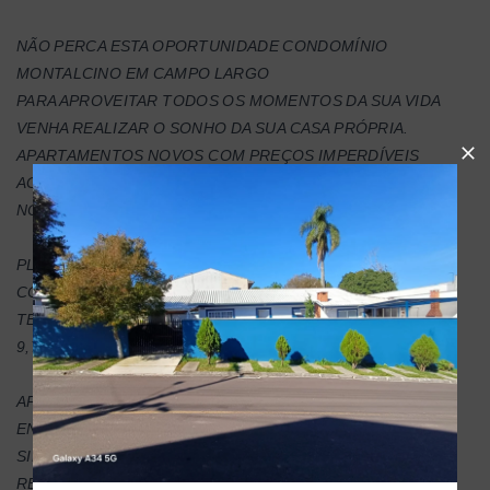
NÃO PERCA ESTA OPORTUNIDADE CONDOMÍNIO
MONTALCINO EM CAMPO LARGO
PARA APROVEITAR TODOS OS MOMENTOS DA SUA VIDA
VENHA REALIZAR O SONHO DA SUA CASA PRÓPRIA.
APARTAMENTOS NOVOS COM PREÇOS IMPERDÍVEIS
AGORA VOCÊ JÁ PODE SIM COMPRAR SEU IMÓVEL
NOVINHO.
PLANTAS COM 44M² E 47M² DOIS QUARTOS, SALA,
COZINHA, E BANHEIRO, CHURRASQUEIRA NA SACADA.
TEMOS ALGUMAS UNIDADES AINDA COM GARDEN DE
9,75M² PARA VOCÊ TER AINDA MAIS CONFORTO .
APARTAMENTOS A PARTIR DE 234,000,00.
ENTRADA DE 10% PARCELADA EM ATE 24 VEZES
SINAL DE NEGOCIO DE 1.000,00
RENDA MINIMA PARA FINANCIAR 3.500,00 REAIS VOCÊ