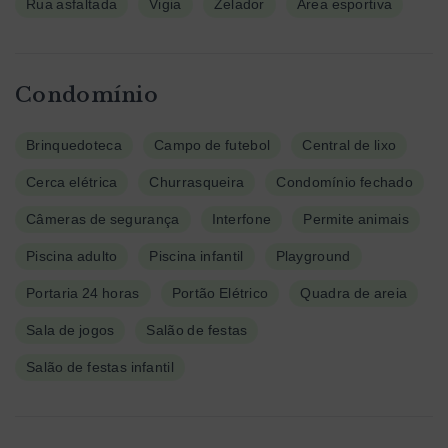
Rua asfaltada
Vigia
Zelador
Área esportiva
Condomínio
Brinquedoteca
Campo de futebol
Central de lixo
Cerca elétrica
Churrasqueira
Condomínio fechado
Câmeras de segurança
Interfone
Permite animais
Piscina adulto
Piscina infantil
Playground
Portaria 24 horas
Portão Elétrico
Quadra de areia
Sala de jogos
Salão de festas
Salão de festas infantil