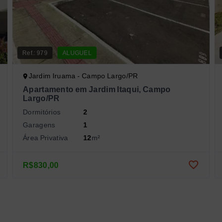
Ref.:
979
ALUGUEL
Jardim Iruama - Campo Largo/PR
Apartamento em Jardim Itaqui, Campo
Largo/PR
Dormitórios
2
Garagens
1
Área Privativa
12
m²
R$830,00