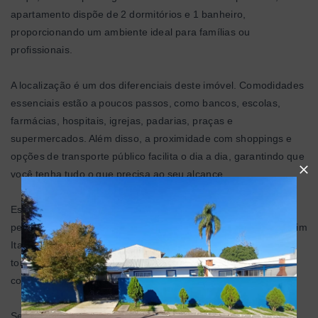
apartamento dispõe de 2 dormitórios e 1 banheiro,
proporcionando um ambiente ideal para famílias ou
profissionais.
A localização é um dos diferenciais deste imóvel. Comodidades
essenciais estão a poucos passos, como bancos, escolas,
farmácias, hospitais, igrejas, padarias, praças e
supermercados. Além disso, a proximidade com shoppings e
opções de transporte público facilita o dia a dia, garantindo que
você tenha tudo o que precisa ao seu alcance.
Este apartamento oferece um espaço funcional que pode ser
personalizado de acordo com sua necessidade. O bairro Jardim
Itaqui é conhecido pela qualidade de vida e infraestrutura,
tornando-se uma excelente escolha para quem deseja um lar
confortável e prático.
Se você está em busca de um apartamento para alugar, não