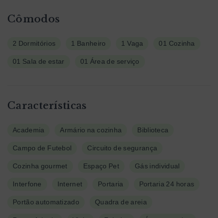
Cômodos
2 Dormitórios
1 Banheiro
1 Vaga
01 Cozinha
01 Sala de estar
01 Área de serviço
Características
Academia
Armário na cozinha
Biblioteca
Campo de Futebol
Circuito de segurança
Cozinha gourmet
Espaço Pet
Gás individual
Interfone
Internet
Portaria
Portaria 24 horas
Portão automatizado
Quadra de areia