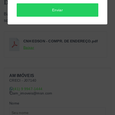
Documentos do imóvel
Enviar
Baixe os documentos e tenha ainda mais informações
sobre o imóvel.
CNH EDSON - COMPR. DE ENDEREÇO.pdf
Baixar
AM IMÓVEIS
CRECI -
J07140
(41) 9 9947-1444
am_imoveis@msn.com
Nome