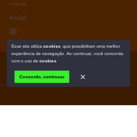
Financie
Social
Esse site utiliza
cookies
, que possibilitam uma melhor
experiência de navegação.
Ao continuar, você concorda
© Copyright 2026 - AM IMÓVEIS - Todos os direitos
com o uso de
cookies
.
reservados
Concordo, continuar
SITE PARA IMOBILIARIA
Início
Histórico
Favoritos