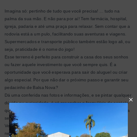
Imagina só: pertinho de tudo que você precisa! ... tudo na
palma da sua mão. E não para por aí! Tem farmácia, hospital,
igreja, padaria e até uma praça para relaxar. Sem contar que a
rodovia está a um pulo, facilitando suas aventuras e viagens.
Supermercados e transporte público também estão logo ali, ou
seja, praticidade é o nome do jogo!
Esse terreno é perfeito para construir a casa dos seus sonhos
ou fazer aquele investimento que você sempre quis. É a
oportunidade que você esperava para sair do aluguel ou criar
algo especial. Por que não dar o próximo passo e garantir seu
pedacinho de Balsa Nova?
Dá uma conferida nas fotos e informações, e se pintar qualquer
dúvida ou curiosidade, é só preencher o formulário de contato
que estamos aqui para ajudar. Essa chance não vai durar para
sempre, viu? 🏡
Vem conferir e se apaixonar! Fala com a gente e bora fazer
negócio! 💬