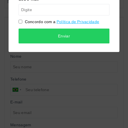
Nova/PR
- 83650-000
Concordo com a
Política de Privacidade
AM IMÓVEIS
CRECI -
J07140
Enviar
(41) 9 9947-1444
am_imoveis@msn.com
Nome
Telefone
E-mail
Mensagem