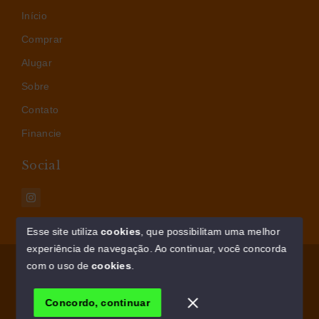
Início
Comprar
Alugar
Sobre
Contato
Financie
Social
Esse site utiliza
cookies
, que possibilitam uma melhor
experiência de navegação.
Ao continuar, você concorda
© Copyright 2026 - AM IMÓVEIS - Todos os direitos
com o uso de
cookies
.
reservados
Concordo, continuar
SITE PARA IMOBILIARIA