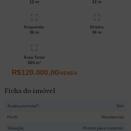
12 m
12 m
Esquerda
Direita
36 m
36 m
Área Total
360 m²
R$120.000,00
/
VENDA
Ficha do imóvel
Aceita permuta?
Sim
Perfil
Residencial
Situação
Pronto para construir