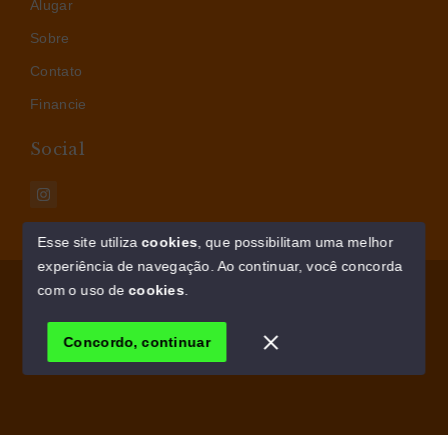
Alugar
Sobre
Contato
Financie
Social
Esse site utiliza
cookies
, que possibilitam uma melhor
experiência de navegação.
Ao continuar, você concorda
© Copyright 2026 - AM IMÓVEIS - Todos os direitos
com o uso de
cookies
.
reservados
Concordo, continuar
SITE PARA IMOBILIARIA