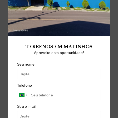
AM IMÓVEIS
CRECI -
J07140
(41) 9 9947-1444
am_imoveis@msn.com
Nome
TERRENOS EM MATINHOS
Telefone
Aproveite esta oportunidade!
Seu nome
E-mail
Telefone
Mensagem
Seu e-mail