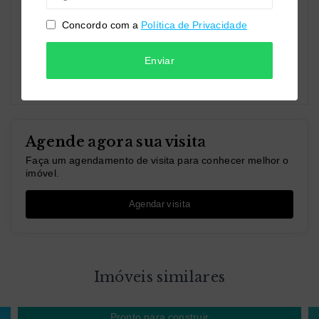
Concordo com a
Política de Privacidade
Concordo com a
Política de Privacidade
Enviar
Enviar por WhatsApp
Ou e
nviar por E-mail
Agende agora sua visita
Faça um agendamento de visita para conhecer melhor o
imóvel.
Agendar visita
Imóveis similares
Pronto para construir