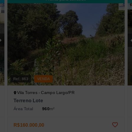
Ref.:
863
VENDA
Vila Torres - Campo Largo/PR
Terreno Lote
Área Total
960
m²
R$160.000,00