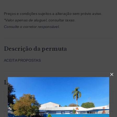
Preços e condições sujeitos a alteração sem prévio aviso.
*Valor apenas de aluguel, consultar taxas.
Consulte o corretor responsável.
Descrição da permuta
ACEITA PROPOSTAS
Localização
Vila Torres II - Campo Largo/PR